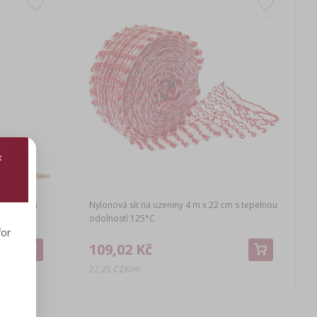
°C) 210 m
Nylonová síť na uzeniny 4 m x 22 cm s tepelnou
odolností 125°C
for
109,02 Kč
27,25 CZK/m