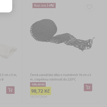
Nová cena
(-6%)
2,5 cm x 5 m,
Černá uzenářská síťka o rozměrech 18 cm x 5
p B
m, s tepelnou odolností do 220°C
105,43 Kč
98,72 Kč
19,74 CZK/m