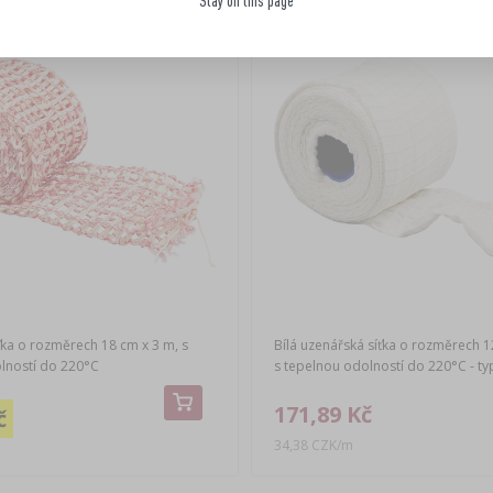
Stay on this page
(-16%)
ťka o rozměrech 18 cm x 3 m, s
Bílá uzenářská síťka o rozměrech 1
lností do 220°C
s tepelnou odolností do 220°C - ty
171,89 Kč
č
34,38 CZK/m