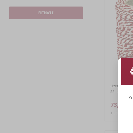
FILTROVAT
Uzenářské ni
55 m
Yo
73,11 K
1,33 CZK/m