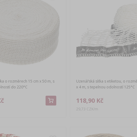
ťka o rozměrech 15 cm x 50 m, s
Uzenářská síťka s etiketou, o rozm
lností do 220°C
x 4 m, s tepelnou odolností 125°C
Kč
118,90 Kč
29,73 CZK/m