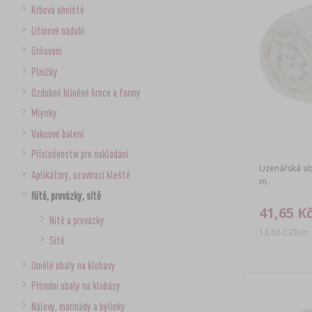
Krbová ohniště
Litinové nádobí
Grilování
Plničky
Ozdobné hliněné hrnce a formy
Mlýnky
Vakuové balení
Příslušenství pro nakládání
Uzenářská síť
Aplikátory, uzavírací kleště
m
Nitě, provázky, sítě
41,65 K
Nitě a provázky
13,88 CZK/m
Sítě
Umělé obaly na klobásy
Přírodní obaly na klobásy
Nálevy, marinády a bylinky