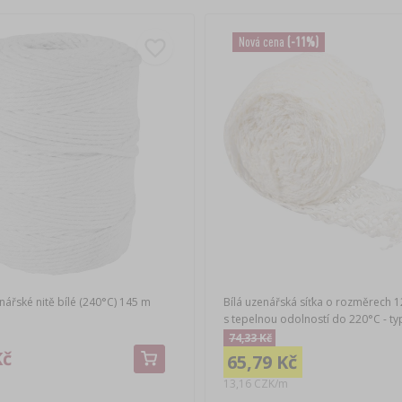
Nová cena
(-11%)
ářské nitě bílé (240°C) 145 m
Bílá uzenářská síťka o rozměrech 1
s tepelnou odolností do 220°C - ty
74,33 Kč
Kč
65,79 Kč
13,16 CZK/m