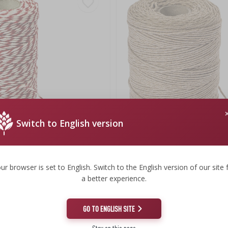
Switch to English version
tě bílo-červené bavlněné (240°C)
Šedé bavlněné uzenářské nitě (240
ur browser is set to English. Switch to the English version of our site 
č
150,55 Kč
a better experience.
0,72 CZK/m
GO TO ENGLISH SITE