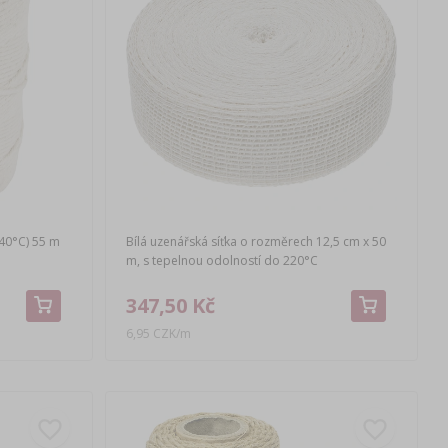
40°C) 55 m
Bílá uzenářská síťka o rozměrech 12,5 cm x 50
m, s tepelnou odolností do 220°C
347,50 Kč
6,95 CZK/m