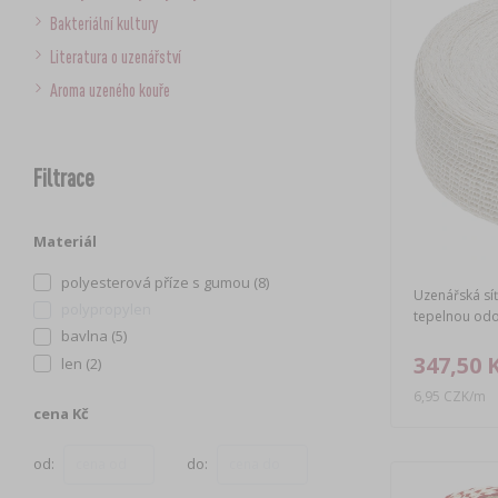
Bakteriální kultury
Literatura o uzenářství
Aroma uzeného kouře
Filtrace
Materiál
polyesterová příze s gumou (8)
Uzenářská sí
polypropylen
tepelnou odo
bavlna (5)
347,50 
len (2)
6,95 CZK/m
cena Kč
od:
do: