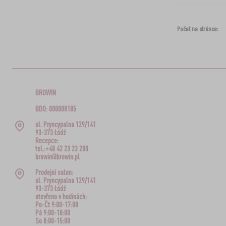
Počet na stránce:
BROWIN
BDO: 000008185
ul. Pryncypalna 129/141
93-373 Łódź
Recepce:
tel.:+48 42 23 23 200
browin@browin.pl
Prodejní salon:
ul. Pryncypalna 129/141
93-373 Łódź
otevřeno v hodinách:
Po-Čt 9:00-17:00
Pá 9:00-18:00
So 8:00-15:00