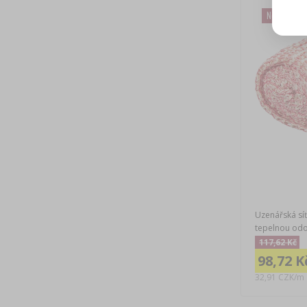
Nová cena
Uzenářská sí
tepelnou odo
117,62 Kč
98,72 K
32,91 CZK/m