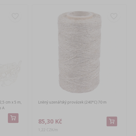
2,5 cm x 5 m,
Lněný uzenářský provázek (240°C) 70 m
p A
85,30 Kč
1,22 CZK/m