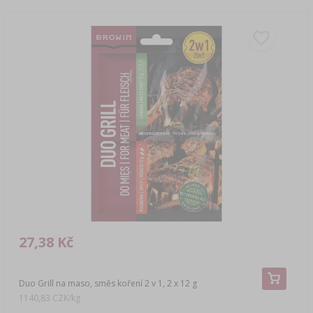
27,38 Kč
Duo Grill na maso, směs koření 2 v 1, 2 x 12 g
1140,83 CZK/kg