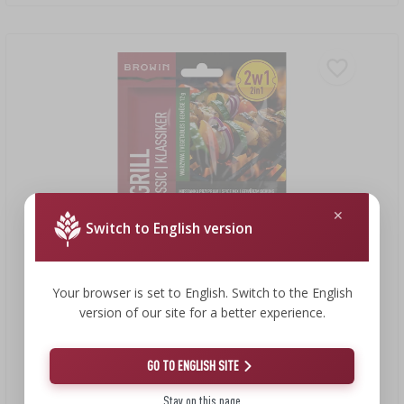
Switch to English version
Your browser is set to English. Switch to the English
version of our site for a better experience.
27,38 Kč
GO TO ENGLISH SITE
Duo Grill Klasická na ryby a zeleninu - směs koření 2 v 1, 2 x
12 g
Stay on this page