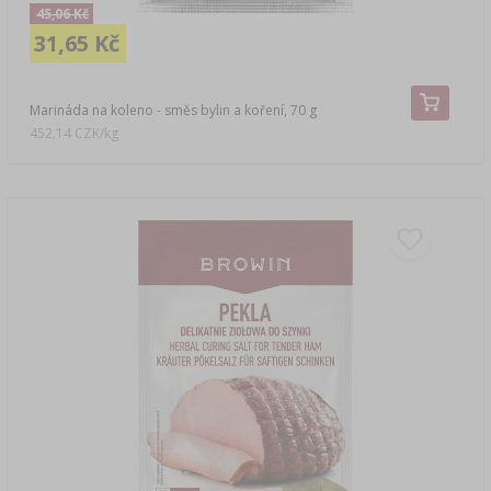
45,06 Kč
31,65 Kč
Marináda na koleno - směs bylin a koření, 70 g
452,14 CZK/kg