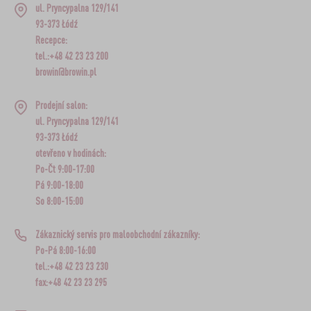
ul. Pryncypalna 129/141
93-373 Łódź
Recepce:
tel.:+48 42 23 23 200
browin@browin.pl
Prodejní salon:
ul. Pryncypalna 129/141
93-373 Łódź
otevřeno v hodinách:
Po-Čt 9:00-17:00
Pá 9:00-18:00
So 8:00-15:00
Zákaznický servis pro maloobchodní zákazníky:
Po-Pá 8:00-16:00
tel.:+48 42 23 23 230
fax:+48 42 23 23 295