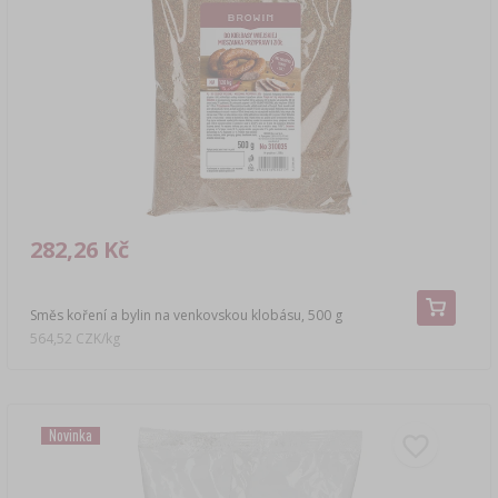
›
LITERATURA O UZENÁŘSTVÍ
DEMIŽONY
LITERATURA
AROMA UZENÉHO KOUŘE
REGÁLY
›
AROMATIZACE
LITERATURA
282,26 Kč
ANALÝZA VÍNA
Směs koření a bylin na venkovskou klobásu, 500 g
ŠTÍTKY
564,52 CZK/kg
Novinka