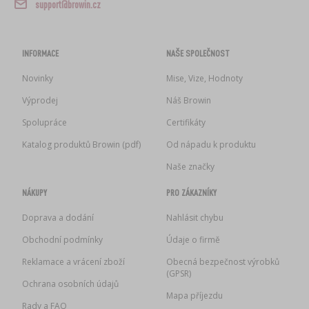
support@browin.cz
INFORMACE
NAŠE SPOLEČNOST
Novinky
Mise, Vize, Hodnoty
Výprodej
Náš Browin
Spolupráce
Certifikáty
Katalog produktů Browin (pdf)
Od nápadu k produktu
Naše značky
NÁKUPY
PRO ZÁKAZNÍKY
Doprava a dodání
Nahlásit chybu
Obchodní podmínky
Údaje o firmě
Reklamace a vrácení zboží
Obecná bezpečnost výrobků
(GPSR)
Ochrana osobních údajů
Mapa příjezdu
Rady a FAQ