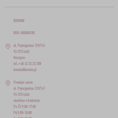
BROWIN
BDO: 000008185
ul. Pryncypalna 129/141
93-373 Łódź
Recepce:
tel.:+48 42 23 23 200
browin@browin.pl
Prodejní salon:
ul. Pryncypalna 129/141
93-373 Łódź
otevřeno v hodinách:
Po-Čt 9:00-17:00
Pá 9:00-18:00