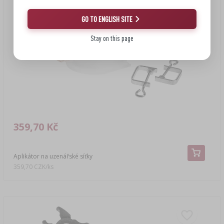
GO TO ENGLISH SITE
Stay on this page
359,70 Kč
Aplikátor na uzenářské síťky
359,70 CZK/ks