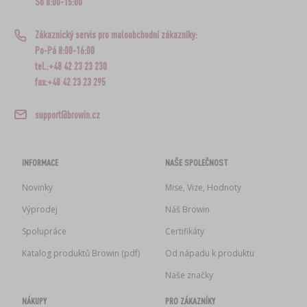
So 8:00-15:00
Zákaznický servis pro maloobchodní zákazníky:
Po-Pá 8:00-16:00
tel.:+48 42 23 23 230
fax:+48 42 23 23 295
support@browin.cz
INFORMACE
NAŠE SPOLEČNOST
Novinky
Mise, Vize, Hodnoty
Výprodej
Náš Browin
Spolupráce
Certifikáty
Katalog produktů Browin (pdf)
Od nápadu k produktu
Naše značky
NÁKUPY
PRO ZÁKAZNÍKY