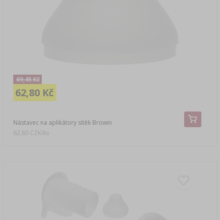
LITERATURA O UZENÁŘSTVÍ
›
DEMIŽONY
LITERATURA
AROMA UZENÉHO KOUŘE
REGÁLY
›
AROMATIZACE
69,45 Kč
62,80 Kč
LITERATURA
ANALÝZA VÍNA
Nástavec na aplikátory sítěk Browin
62,80 CZK/ks
ŠTÍTKY