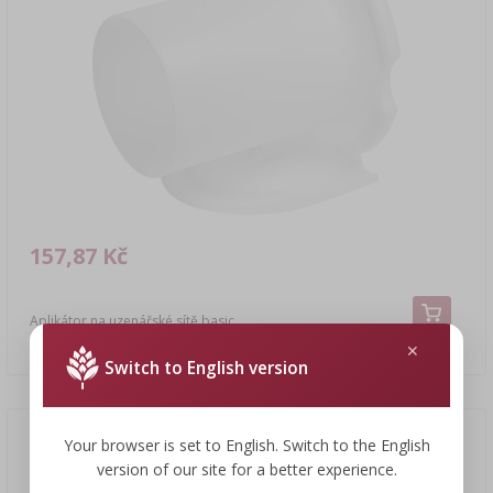
157,87 Kč
Aplikátor na uzenářské sítě basic
157,87 CZK/ks
Switch to English version
Your browser is set to English. Switch to the English
version of our site for a better experience.