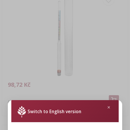
98,72 Kč
Alkoholoměr v nerozbitné zkumavce
98,72 CZK/ks
Switch to English version