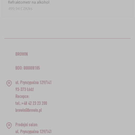
Refraktometr na alkohol
499,94 CZK/ks
BROWIN
BDO: 000008185
ul. Pryncypalna 129/141
93-373 Łódź
Recepce:
tel.:+48 42 23 23 200
browin@browin.pl
Prodejní salon:
ul. Pryncypalna 129/141