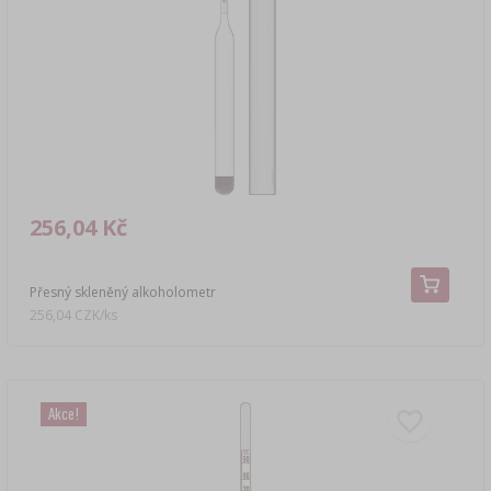
DEMIŽONY
LITERATURA
AROMA UZENÉHO KOUŘE
REGÁLY
›
AROMATIZACE
LITERATURA
256,04 Kč
ANALÝZA VÍNA
Přesný skleněný alkoholometr
ŠTÍTKY
256,04 CZK/ks
Akce!