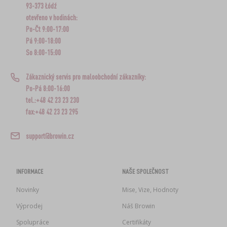
93-373 Łódź
otevřeno v hodinách:
Po-Čt 9:00-17:00
Pá 9:00-18:00
So 8:00-15:00
Zákaznický servis pro maloobchodní zákazníky:
Po-Pá 8:00-16:00
tel.:+48 42 23 23 230
fax:+48 42 23 23 295
support@browin.cz
INFORMACE
NAŠE SPOLEČNOST
Novinky
Mise, Vize, Hodnoty
Výprodej
Náš Browin
Spolupráce
Certifikáty