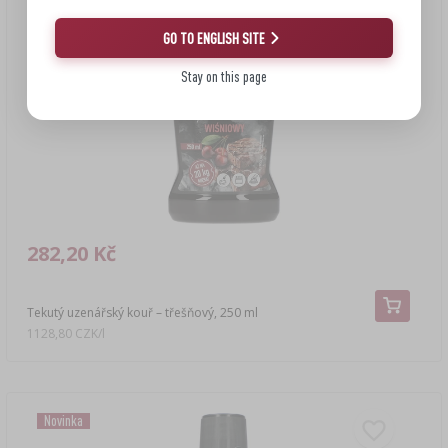
GO TO ENGLISH SITE
Stay on this page
282,20 Kč
Tekutý uzenářský kouř – třešňový, 250 ml
1128,80 CZK/l
Novinka