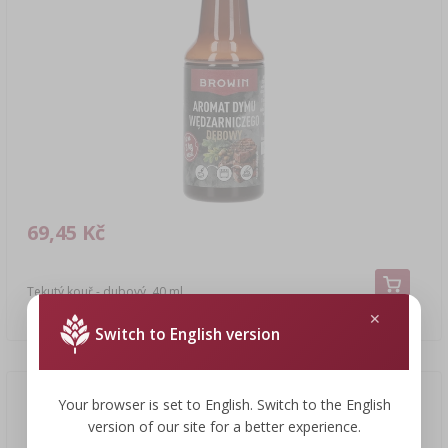
69,45 Kč
Tekutý kouř - dubový, 40 ml
1736,25 CZK/l
Switch to English version
Novinka
Your browser is set to English. Switch to the English
version of our site for a better experience.