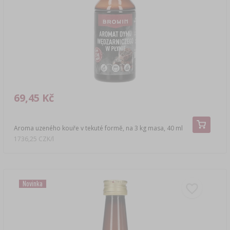
›
DEMIŽONY
LITERATURA
AROMA UZENÉHO KOUŘE
REGÁLY
›
AROMATIZACE
LITERATURA
69,45 Kč
ANALÝZA VÍNA
Aroma uzeného kouře v tekuté formě, na 3 kg masa, 40 ml
1736,25 CZK/l
ŠTÍTKY
Novinka