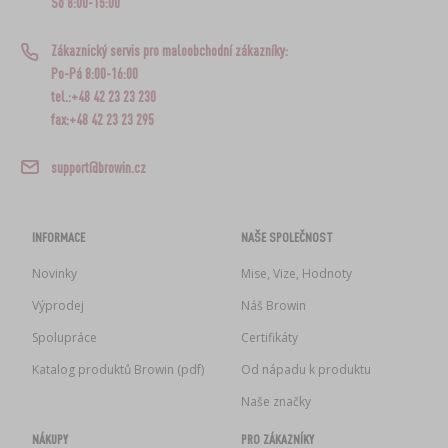
So 8:00-15:00
Zákaznický servis pro maloobchodní zákazníky:
Po-Pá 8:00-16:00
tel.:+48 42 23 23 230
fax:+48 42 23 23 295
support@browin.cz
INFORMACE
NAŠE SPOLEČNOST
Novinky
Mise, Vize, Hodnoty
Výprodej
Náš Browin
Spolupráce
Certifikáty
Katalog produktů Browin (pdf)
Od nápadu k produktu
Naše značky
NÁKUPY
PRO ZÁKAZNÍKY