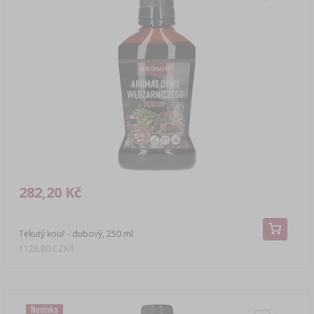
282,20 Kč
Tekutý kouř - dubový, 250 ml
1128,80 CZK/l
Novinka