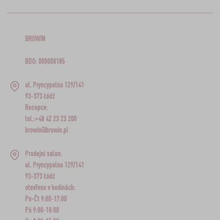
BROWIN
BDO: 000008185
ul. Pryncypalna 129/141
93-373 Łódź
Recepce:
tel.:+48 42 23 23 200
browin@browin.pl
Prodejní salon:
ul. Pryncypalna 129/141
93-373 Łódź
otevřeno v hodinách:
Po-Čt 9:00-17:00
Pá 9:00-18:00