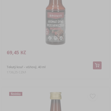
69,45 Kč
Tekutý kouř – višňový, 40 ml
1736,25 CZK/l
Novinka