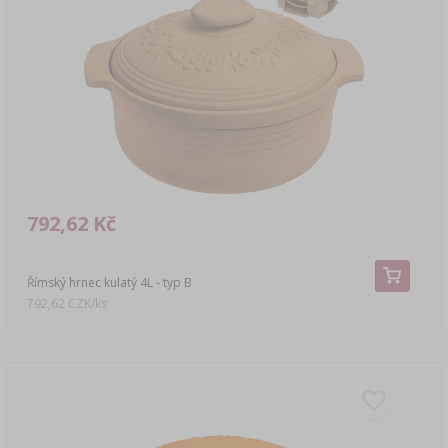
LITERATURA O UZENÁŘSTVÍ
›
DEMIŽONY
LITERATURA
AROMA UZENÉHO KOUŘE
REGÁLY
›
AROMATIZACE
LITERATURA
792,62 Kč
ANALÝZA VÍNA
Římský hrnec kulatý 4L - typ B
ŠTÍTKY
792,62 CZK/ks