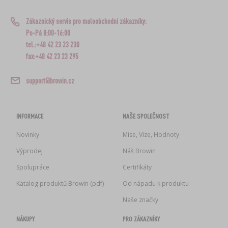
Zákaznický servis pro maloobchodní zákazníky:
Po-Pá 8:00-16:00
tel.:+48 42 23 23 230
fax:+48 42 23 23 295
support@browin.cz
INFORMACE
NAŠE SPOLEČNOST
Novinky
Mise, Vize, Hodnoty
Výprodej
Náš Browin
Spolupráce
Certifikáty
Katalog produktů Browin (pdf)
Od nápadu k produktu
Naše značky
NÁKUPY
PRO ZÁKAZNÍKY