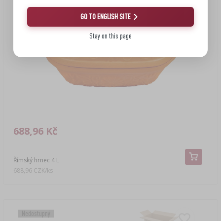
GO TO ENGLISH SITE
Stay on this page
688,96 Kč
Římský hrnec 4 L
688,96 CZK/ks
Nedostupný