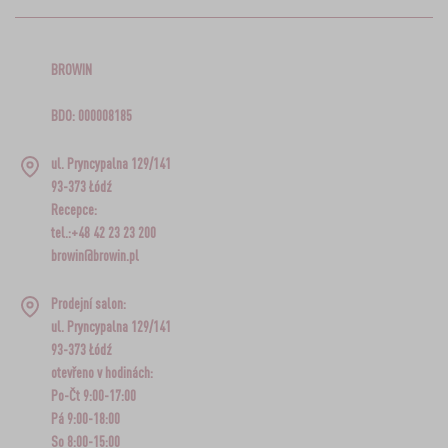
BROWIN
BDO: 000008185
ul. Pryncypalna 129/141
93-373 Łódź
Recepce:
tel.:+48 42 23 23 200
browin@browin.pl
Prodejní salon:
ul. Pryncypalna 129/141
93-373 Łódź
otevřeno v hodinách:
Po-Čt 9:00-17:00
Pá 9:00-18:00
So 8:00-15:00