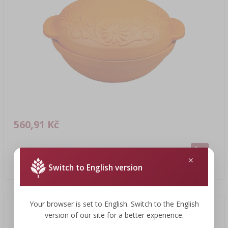
560,91 Kč
Římský hrnec kulatý 4 L
560,91 CZK/ks
Switch to English version
Your browser is set to English. Switch to the English
version of our site for a better experience.