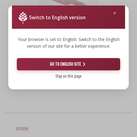
LITERATURA O UZENÁŘSTVÍ
›
DEMIŽONY
LITERATURA
Switch to English version
AROMA UZENÉHO KOUŘE
REGÁLY
›
Your browser is set to English. Switch to the English
AROMATIZACE
version of our site for a better experience.
129,21 Kč
LITERATURA
GO TO ENGLISH SITE
ANALÝZA VÍNA
Stay on this page
Moje hobby: výroba domácího vína - kniha
129,21 CZK/ks
ŠTÍTKY
BROWIN