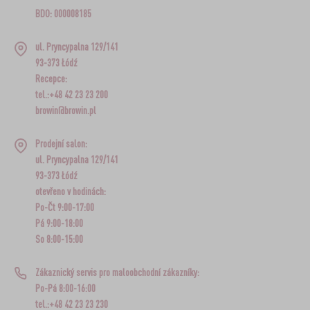
BDO: 000008185
ul. Pryncypalna 129/141
93-373 Łódź
Recepce:
tel.:+48 42 23 23 200
browin@browin.pl
Prodejní salon:
ul. Pryncypalna 129/141
93-373 Łódź
otevřeno v hodinách:
Po-Čt 9:00-17:00
Pá 9:00-18:00
So 8:00-15:00
Zákaznický servis pro maloobchodní zákazníky:
Po-Pá 8:00-16:00
tel.:+48 42 23 23 230