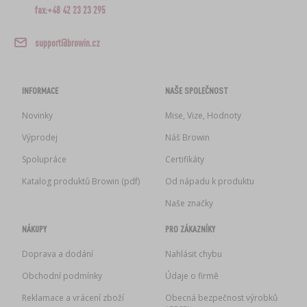
fax:+48 42 23 23 295
support@browin.cz
INFORMACE
NAŠE SPOLEČNOST
Novinky
Mise, Vize, Hodnoty
Výprodej
Náš Browin
Spolupráce
Certifikáty
Katalog produktů Browin (pdf)
Od nápadu k produktu
Naše značky
NÁKUPY
PRO ZÁKAZNÍKY
Doprava a dodání
Nahlásit chybu
Obchodní podmínky
Údaje o firmě
Reklamace a vrácení zboží
Obecná bezpečnost výrobků