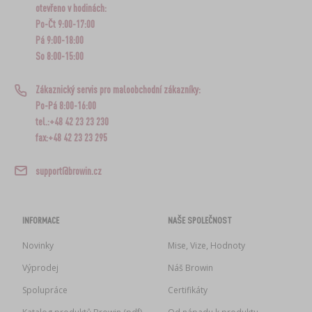
LITERATURA O UZENÁŘSTVÍ
›
otevřeno v hodinách:
DEMIŽONY
LITERATURA
Po-Čt 9:00-17:00
Pá 9:00-18:00
AROMA UZENÉHO KOUŘE
REGÁLY
So 8:00-15:00
›
Zákaznický servis pro maloobchodní zákazníky:
AROMATIZACE
Po-Pá 8:00-16:00
tel.:+48 42 23 23 230
LITERATURA
fax:+48 42 23 23 295
ANALÝZA VÍNA
support@browin.cz
ŠTÍTKY
INFORMACE
NAŠE SPOLEČNOST
Novinky
Mise, Vize, Hodnoty
Výprodej
Náš Browin
Spolupráce
Certifikáty