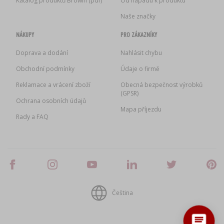
Katalog produktů Browin (pdf)
Od nápadu k produktu
Naše značky
NÁKUPY
PRO ZÁKAZNÍKY
Doprava a dodání
Nahlásit chybu
Obchodní podmínky
Údaje o firmě
Reklamace a vrácení zboží
Obecná bezpečnost výrobků
(GPSR)
Ochrana osobních údajů
Mapa příjezdu
Rady a FAQ
Čeština