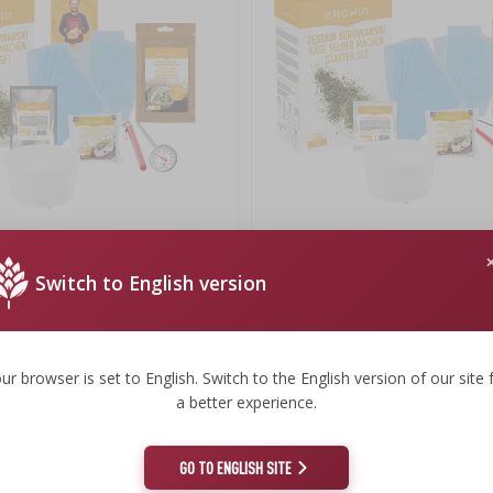
bu sýra
Sada na výrobu sýra - mladý sýrař
Switch to English version
353,60 Kč
Kč
310,98 Kč
s
310,98 CZK/ks
ur browser is set to English. Switch to the English version of our site 
a better experience.
GO TO ENGLISH SITE