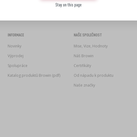
Stay on this page
INFORMACE
NAŠE SPOLEČNOST
Novinky
Mise, Vize, Hodnoty
Výprodej
Náš Browin
Spolupráce
Certifikáty
Katalog produktů Browin (pdf)
Od nápadu k produktu
Naše značky