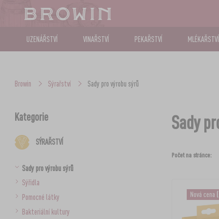
UZENÁŘSTVÍ
VINAŘSTVÍ
PEKAŘSTVÍ
MLÉKAŘSTVÍ
Browin
Sýrařství
Sady pro výrobu sýrů
Kategorie
Sady pr
SÝRAŘSTVÍ
Počet na stránce:
Sady pro výrobu sýrů
Sýřidla
Nová cena
Pomocné látky
Bakteriální kultury