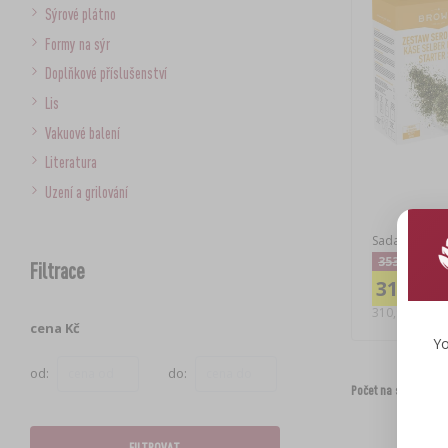
Sýrové plátno
Formy na sýr
Doplňkové příslušenství
Lis
Vakuové balení
Literatura
Uzení a grilování
Sada na výro
353,60 Kč
Filtrace
310,98 
310,98 CZK/k
cena Kč
Yo
od:
do:
Počet na stránce:
FILTROVAT