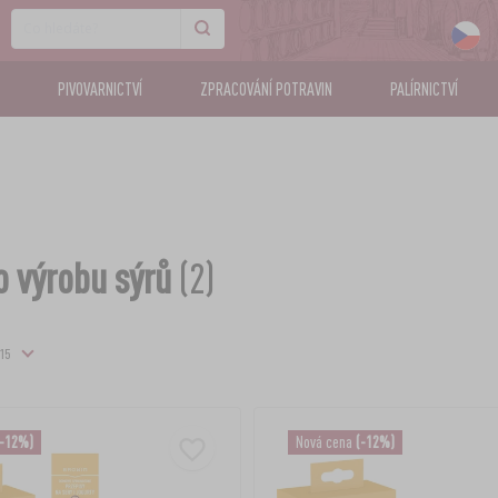
PIVOVARNICTVÍ
ZPRACOVÁNÍ POTRAVIN
PALÍRNICTVÍ
o výrobu sýrů
(2)
(-12%)
Nová cena
(-12%)