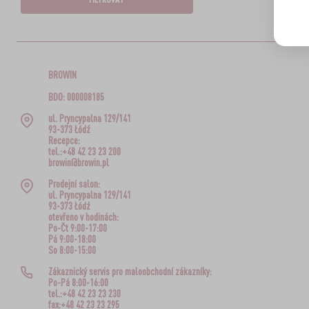
BROWIN
BDO: 000008185
ul. Pryncypalna 129/141
93-373 Łódź
Recepce:
tel.:+48 42 23 23 200
browin@browin.pl
Prodejní salon:
ul. Pryncypalna 129/141
93-373 Łódź
otevřeno v hodinách:
Po-Čt 9:00-17:00
Pá 9:00-18:00
So 8:00-15:00
Zákaznický servis pro maloobchodní zákazníky:
Po-Pá 8:00-16:00
tel.:+48 42 23 23 230
fax:+48 42 23 23 295