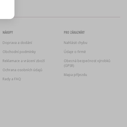
NÁKUPY
PRO ZÁKAZNÍKY
Doprava a dodání
Nahlásit chybu
Obchodní podmínky
Údaje o firmě
Reklamace a vrácení zboží
Obecná bezpečnost výrobků
(GPSR)
Ochrana osobních údajů
Mapa příjezdu
Rady a FAQ