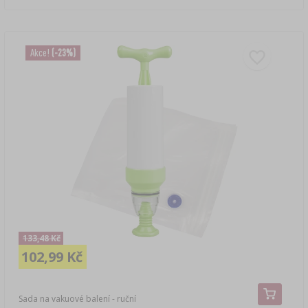
Akce!
(-23%)
133,48 Kč
102,99 Kč
Sada na vakuové balení - ruční