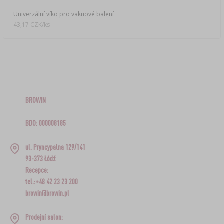
Univerzální víko pro vakuové balení
43,17 CZK/ks
BROWIN
BDO: 000008185
ul. Pryncypalna 129/141
93-373 Łódź
Recepce:
tel.:+48 42 23 23 200
browin@browin.pl
Prodejní salon: