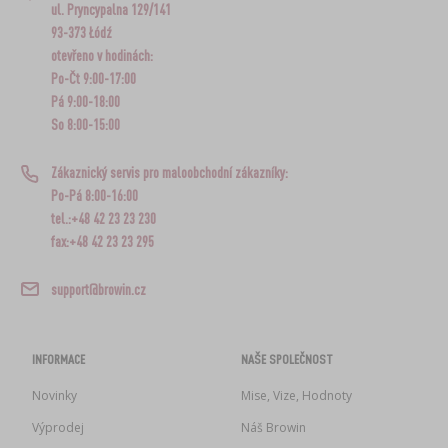
ul. Pryncypalna 129/141
93-373 Łódź
otevřeno v hodinách:
Po-Čt 9:00-17:00
Pá 9:00-18:00
So 8:00-15:00
Zákaznický servis pro maloobchodní zákazníky:
Po-Pá 8:00-16:00
tel.:+48 42 23 23 230
fax:+48 42 23 23 295
support@browin.cz
INFORMACE
NAŠE SPOLEČNOST
Novinky
Mise, Vize, Hodnoty
Výprodej
Náš Browin