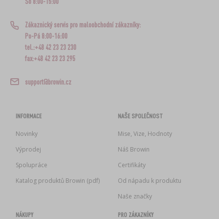
So 8:00-15:00
Zákaznický servis pro maloobchodní zákazníky:
Po-Pá 8:00-16:00
tel.:+48 42 23 23 230
fax:+48 42 23 23 295
support@browin.cz
INFORMACE
NAŠE SPOLEČNOST
Novinky
Mise, Vize, Hodnoty
Výprodej
Náš Browin
Spolupráce
Certifikáty
Katalog produktů Browin (pdf)
Od nápadu k produktu
Naše značky
NÁKUPY
PRO ZÁKAZNÍKY