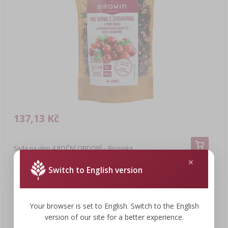
137,13 Kč
Sada na víno 4 ROČNÍ OBDOBÍ – Brusinka
1306,00 CZK/kg
Switch to English version
Your browser is set to English. Switch to the English
version of our site for a better experience.