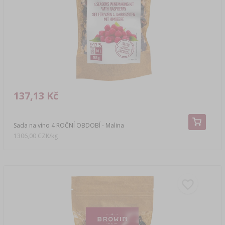
›
DEMIŽONY
LITERATURA
AROMA UZENÉHO KOUŘE
REGÁLY
›
AROMATIZACE
137,13 Kč
LITERATURA
ANALÝZA VÍNA
Sada na víno 4 ROČNÍ OBDOBÍ - Malina
1306,00 CZK/kg
ŠTÍTKY