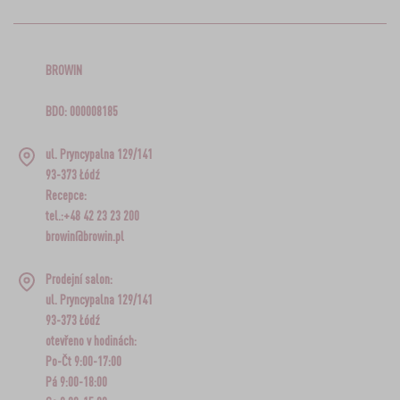
BROWIN
BDO: 000008185
ul. Pryncypalna 129/141
93-373 Łódź
Recepce:
tel.:+48 42 23 23 200
browin@browin.pl
Prodejní salon:
ul. Pryncypalna 129/141
93-373 Łódź
otevřeno v hodinách:
Po-Čt 9:00-17:00
Pá 9:00-18:00