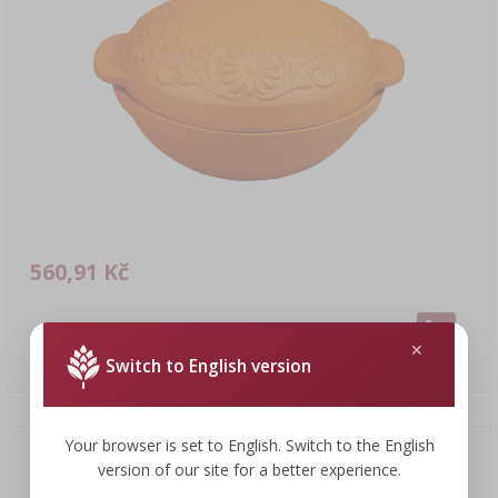
560,91 Kč
Římský hrnec kulatý 4 L
560,91 CZK/ks
Switch to English version
Your browser is set to English. Switch to the English
version of our site for a better experience.