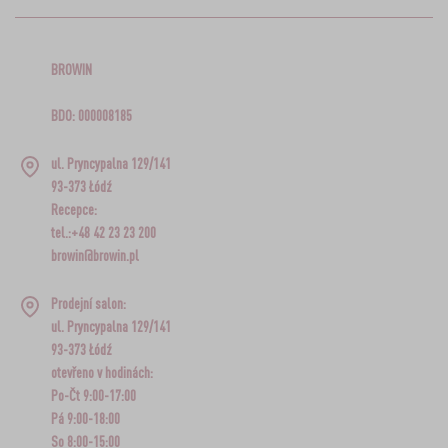
BROWIN
BDO: 000008185
ul. Pryncypalna 129/141
93-373 Łódź
Recepce:
tel.:+48 42 23 23 200
browin@browin.pl
Prodejní salon:
ul. Pryncypalna 129/141
93-373 Łódź
otevřeno v hodinách:
Po-Čt 9:00-17:00
Pá 9:00-18:00
So 8:00-15:00