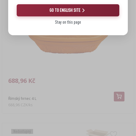
GO TO ENGLISH SITE
Stay on this page
688,96 Kč
Římský hrnec 4 L
688,96 CZK/ks
Nedostupný