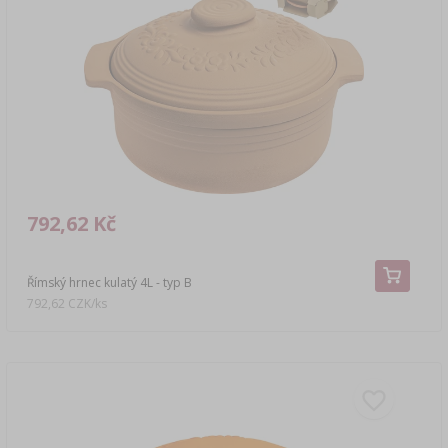
LITERATURA O UZENÁŘSTVÍ
›
DEMIŽONY
LITERATURA
AROMA UZENÉHO KOUŘE
REGÁLY
›
AROMATIZACE
LITERATURA
792,62 Kč
ANALÝZA VÍNA
Římský hrnec kulatý 4L - typ B
ŠTÍTKY
792,62 CZK/ks