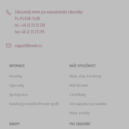
Zákaznický servis pro maloobchodní zákazníky:
Po-Pá 8:00-16:00
tel.:+48 42 23 23 230
fax:+48 42 23 23 295
support@browin.cz
INFORMACE
NAŠE SPOLEČNOST
Novinky
Mise, Vize, Hodnoty
Výprodej
Náš Browin
Spolupráce
Certifikáty
Katalog produktů Browin (pdf)
Od nápadu k produktu
Naše značky
NÁKUPY
PRO ZÁKAZNÍKY