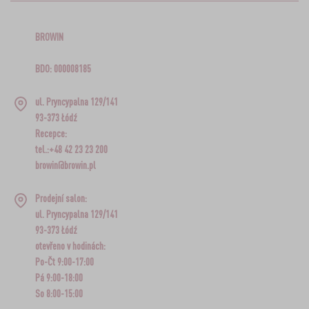
BROWIN
BDO: 000008185
ul. Pryncypalna 129/141
93-373 Łódź
Recepce:
tel.:+48 42 23 23 200
browin@browin.pl
Prodejní salon:
ul. Pryncypalna 129/141
93-373 Łódź
otevřeno v hodinách:
Po-Čt 9:00-17:00
Pá 9:00-18:00
So 8:00-15:00