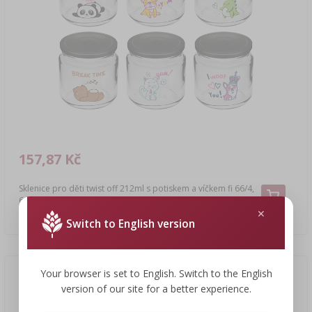
157,87 Kč
Sklenice pro děti twist off 212ml s potiskem a víčkem fi 66/4,
6 ks.
26,31 CZK/ks
Switch to English version
Your browser is set to English. Switch to the English
version of our site for a better experience.