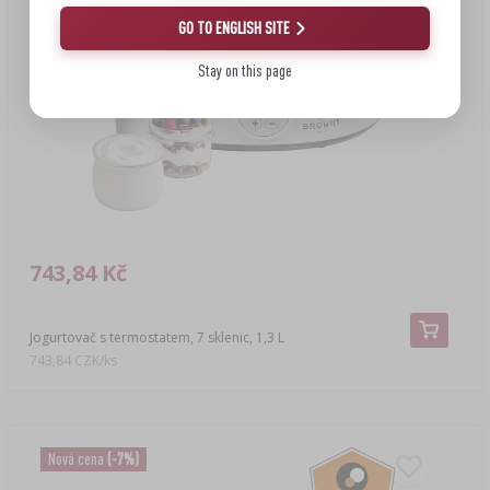
GO TO ENGLISH SITE
Stay on this page
743,84 Kč
Jogurtovač s termostatem, 7 sklenic, 1,3 L
743,84 CZK/ks
Nová cena
(-7%)