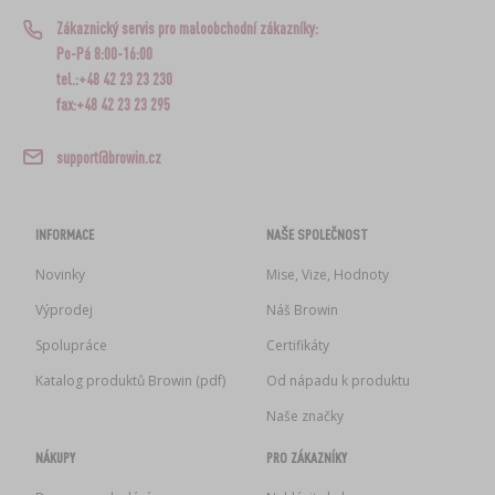
Zákaznický servis pro maloobchodní zákazníky:
Po-Pá 8:00-16:00
tel.:+48 42 23 23 230
fax:+48 42 23 23 295
support@browin.cz
INFORMACE
NAŠE SPOLEČNOST
Novinky
Mise, Vize, Hodnoty
Výprodej
Náš Browin
Spolupráce
Certifikáty
Katalog produktů Browin (pdf)
Od nápadu k produktu
Naše značky
NÁKUPY
PRO ZÁKAZNÍKY