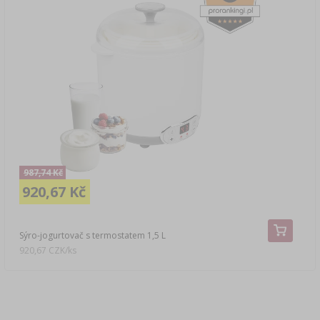
987,74 Kč
920,67 Kč
Sýro-jogurtovač s termostatem 1,5 L
920,67 CZK/ks