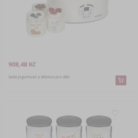
LITERATURA O UZENÁŘSTVÍ
›
DEMIŽONY
LITERATURA
AROMA UZENÉHO KOUŘE
REGÁLY
›
AROMATIZACE
LITERATURA
908,48 Kč
ANALÝZA VÍNA
Sada jogurtovač a sklenice pro děti
ŠTÍTKY